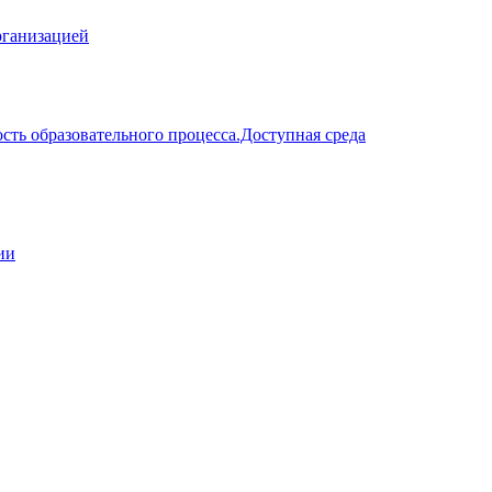
рганизацией
сть образовательного процесса.Доступная среда
ии