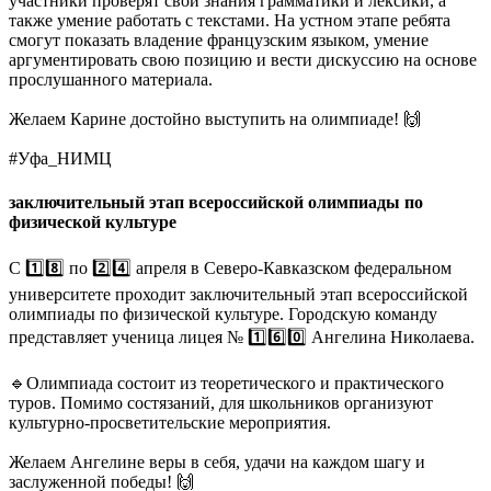
участники проверят свои знания грамматики и лексики, а
также умение работать с текстами. На устном этапе ребята
смогут показать владение французским языком, умение
аргументировать свою позицию и вести дискуссию на основе
прослушанного материала.
Желаем Карине достойно выступить на олимпиаде! 🙌
#Уфа_НИМЦ
заключительный этап всероссийской олимпиады по
физической культуре
С 1️⃣8️⃣ по 2️⃣4️⃣ апреля в Северо-Кавказском федеральном
университете проходит заключительный этап всероссийской
олимпиады по физической культуре. Городскую команду
представляет ученица лицея № 1️⃣6️⃣0️⃣ Ангелина Николаева.
🔹Олимпиада состоит из теоретического и практического
туров. Помимо состязаний, для школьников организуют
культурно-просветительские мероприятия.
Желаем Ангелине веры в себя, удачи на каждом шагу и
заслуженной победы! 🙌