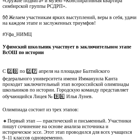
«Оружие подвига» и музею «Конспиративная квартира
симбирской группы РСДРП».
👐 Желаем участникам ярких выступлений, веры в себя, удачи
на каждом этапе и заслуженных триумфов!
#Уфа_НИМЦ
Уфимский школьник участвует в заключительном этапе
ВсОШ по истории
С 2️⃣0️⃣ по 2️⃣7️⃣ апреля на площадке Балтийского
федерального университета имени Иммануила Канта
проходит заключительный этап всероссийской олимпиады
школьников по истории. Городскую команду представляет
обучающийся Лицея № 9️⃣6️⃣ Илья Лунев.
Олимпиада состоит из трех этапов:
🔸Первый этап — практический и письменный. Участники
пишут сочинение на основе анализа источника и
историческое эссе. Этот этап проводился для всех учащихся
9–11 классов одновременно.