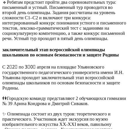
🔹Ребятам предстоит пройти два соревновательных тура:
письменный и устный. Письменный тур проводится во
второй день олимпиады. Задания рассчитаны на уровень
сложности С1–С2 и включают три конкурса:
интегрированный конкурс понимания устного и письменного
текстов, лексико-грамматический тест с заданиями на
социокультурную компетенцию, а также конкурс письменной
речи. Устный тур проходит в пятый день олимпиады.
заключительный этап всероссийской олимпиады
школьников по основам безопасности и защите Родины
С 2⃣2⃣ по 3⃣0⃣ апреля на площадке Ульяновского
государственного педагогического университета имени И.Н.
Ульянова проходит заключительный этап всероссийской
олимпиады школьников по основам безопасности и защите
Родины.
👫Городскую команду представляют 2 обучающихся гимназии
№ 39 Арина Кондрова и Дмитрий Сиваков.
✨ Олимпиада состоит из двух туров: теоретического и
практического. Участников ждет экскурсия по музею
изобразительного искусства XX-XXI веков, павильону