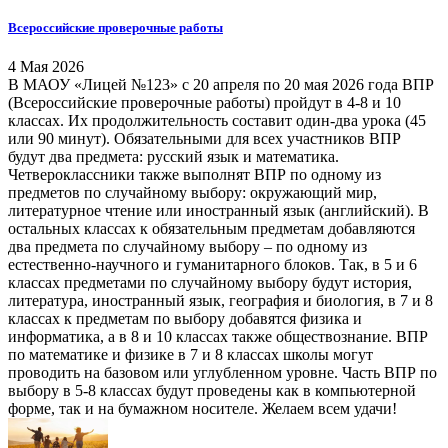
Всероссийские проверочные работы
4 Мая 2026
В МАОУ «Лицей №123» с 20 апреля по 20 мая 2026 года ВПР
(Всероссийские проверочные работы) пройдут в 4-8 и 10
классах. Их продолжительность составит один-два урока (45
или 90 минут). Обязательными для всех участников ВПР
будут два предмета: русский язык и математика.
Четвероклассники также выполнят ВПР по одному из
предметов по случайному выбору: окружающий мир,
литературное чтение или иностранный язык (английский). В
остальных классах к обязательным предметам добавляются
два предмета по случайному выбору – по одному из
естественно-научного и гуманитарного блоков. Так, в 5 и 6
классах предметами по случайному выбору будут история,
литература, иностранный язык, география и биология, в 7 и 8
классах к предметам по выбору добавятся физика и
информатика, а в 8 и 10 классах также обществознание. ВПР
по математике и физике в 7 и 8 классах школы могут
проводить на базовом или углубленном уровне. Часть ВПР по
выбору в 5-8 классах будут проведены как в компьютерной
форме, так и на бумажном носителе. Желаем всем удачи!